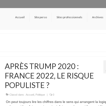
Accueil
Site perso
Sites professionnels
Archives
APRÈS TRUMP 2020 :
FRANCE 2022, LE RISQUE
POPULISTE ?
Classé dans :
Accueil
,
Politique
|
0
On peut toujours lire les chiffres dans le sens qui arrangent la logi