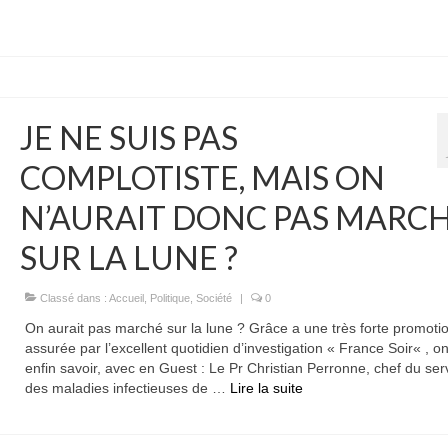
JE NE SUIS PAS
COMPLOTISTE, MAIS ON
N’AURAIT DONC PAS MARC
SUR LA LUNE ?
Classé dans :
Accueil
,
Politique
,
Société
|
0
On aurait pas marché sur la lune ? Grâce a une très forte promoti
assurée par l’excellent quotidien d’investigation « France Soir« , o
enfin savoir, avec en Guest : Le Pr Christian Perronne, chef du ser
des maladies infectieuses de …
Lire la suite­­