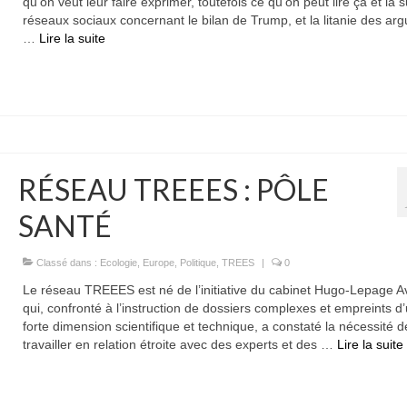
qu’on veut leur faire exprimer, toutefois ce qu’on peut lire ça et là s
réseaux sociaux concernant le bilan de Trump, et la litanie des ar
…
Lire la suite­­
RÉSEAU TREEES : PÔLE
SANTÉ
Classé dans :
Ecologie
,
Europe
,
Politique
,
TREES
|
0
Le réseau TREEES est né de l’initiative du cabinet Hugo-Lepage A
qui, confronté à l’instruction de dossiers complexes et empreints d
forte dimension scientifique et technique, a constaté la nécessité d
travailler en relation étroite avec des experts et des …
Lire la suite­­