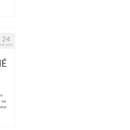
24
JUIL 2023
HÉ
on
n va
vice