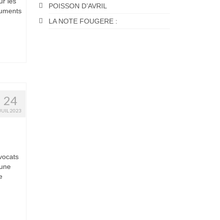
ur les
POISSON D’AVRIL
guments
LA NOTE FOUGERE :
24
JUIL 2023
vocats
’une
e