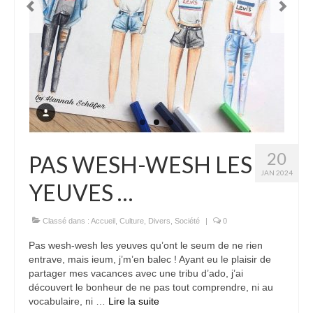
20
PAS WESH-WESH LES
JAN 2024
YEUVES …
Classé dans :
Accueil
,
Culture
,
Divers
,
Société
|
0
Pas wesh-wesh les yeuves qu’ont le seum de ne rien
entrave, mais ieum, j’m’en balec ! Ayant eu le plaisir de
partager mes vacances avec une tribu d’ado, j’ai
découvert le bonheur de ne pas tout comprendre, ni au
vocabulaire, ni …
Lire la suite­­