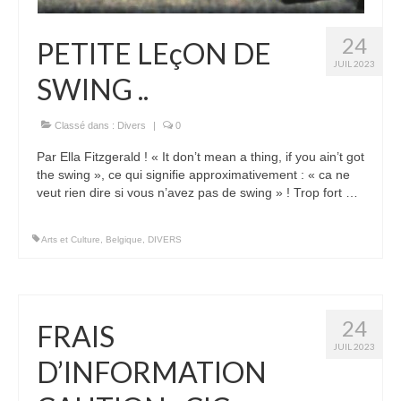
24
PETITE LEçON DE
JUIL 2023
SWING ..
Classé dans :
Divers
|
0
Par Ella Fitzgerald ! « It don’t mean a thing, if you ain’t got
the swing », ce qui signifie approximativement : « ca ne
veut rien dire si vous n’avez pas de swing » ! Trop fort …
Arts et Culture
,
Belgique
,
DIVERS
24
FRAIS
JUIL 2023
D’INFORMATION