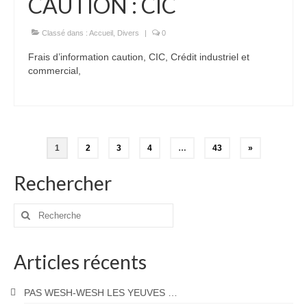
CAUTION : CIC
Classé dans :
Accueil
,
Divers
|
0
Frais d’information caution, CIC, Crédit industriel et
commercial,
Pagination
1
2
3
4
…
43
»
des
Rechercher
publications
Rechercher
:
Articles récents
PAS WESH-WESH LES YEUVES …