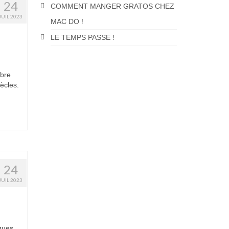
24
COMMENT MANGER GRATOS CHEZ
JUIL 2023
MAC DO !
LE TEMPS PASSE !
u
ibre
iècles.
24
JUIL 2023
ques,