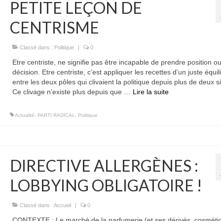
PETITE LEÇON DE
CENTRISME
Classé dans :
Politique
|
0
Etre centriste, ne signifie pas être incapable de prendre position o
décision. Etre centriste, c’est appliquer les recettes d’un juste équil
entre les deux pôles qui clivaient la politique depuis plus de deux s
Ce clivage n’existe plus depuis que …
Lire la suite­­
Actualité
,
PARTI RADICAL
,
Politique
DIRECTIVE ALLERGÈNES :
LOBBYING OBLIGATOIRE !
Classé dans :
Accueil
|
0
CONTEXTE : Le marché de la parfumerie (et ses dérivés, cosméti