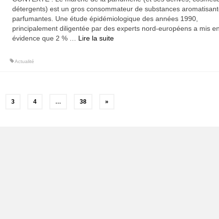
détergents) est un gros consommateur de substances aromatisant
parfumantes. Une étude épidémiologique des années 1990,
principalement diligentée par des experts nord-européens a mis e
évidence que 2 % …
Lire la suite­­
Actualité
3
4
…
38
»