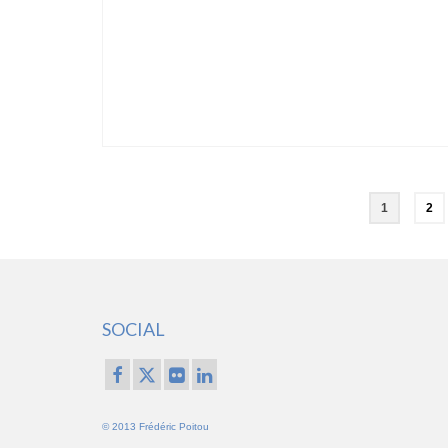
Pagination
1
2
des
publications
SOCIAL
© 2013 Frédéric Poitou