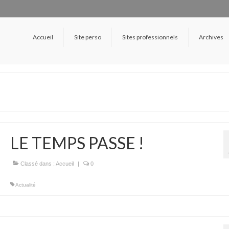
Accueil
Site perso
Sites professionnels
Archives
LE TEMPS PASSE !
Classé dans :
Accueil
|
0
Actualité