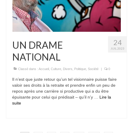
24
UN DRAME
JUIL 2023
NATIONAL
Classé dans :
Accueil
,
Culture
,
Divers
,
Politique
,
Société
|
0
Il n’est que juste retour qu’un tel visionnaire puisse faire
valoir ses droits à la retraite et prendre enfin un peu de
repos après une carrière si productive qui a du être
épuisante pour celui qui prédisait – qu’il n’y …
Lire la
suite­­