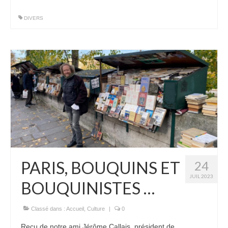
DIVERS
PARIS, BOUQUINS ET
24
JUIL 2023
BOUQUINISTES …
Classé dans :
Accueil
,
Culture
|
0
Reçu de notre ami Jérôme Callais, président de