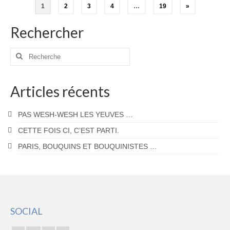
Pagination
1
2
3
4
…
19
»
des
Rechercher
publications
Rechercher
:
Articles récents
PAS WESH-WESH LES YEUVES …
CETTE FOIS CI, C’EST PARTI.
PARIS, BOUQUINS ET BOUQUINISTES …
SOCIAL