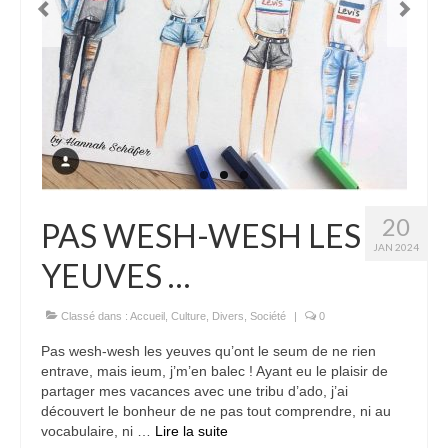
20
PAS WESH-WESH LES
JAN 2024
YEUVES …
Classé dans :
Accueil
,
Culture
,
Divers
,
Société
|
0
Pas wesh-wesh les yeuves qu’ont le seum de ne rien
entrave, mais ieum, j’m’en balec ! Ayant eu le plaisir de
partager mes vacances avec une tribu d’ado, j’ai
découvert le bonheur de ne pas tout comprendre, ni au
vocabulaire, ni …
Lire la suite­­