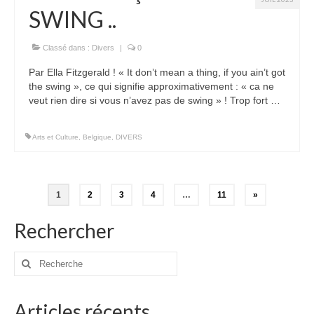
SWING ..
Classé dans :
Divers
|
0
Par Ella Fitzgerald ! « It don’t mean a thing, if you ain’t got
the swing », ce qui signifie approximativement : « ca ne
veut rien dire si vous n’avez pas de swing » ! Trop fort …
Arts et Culture
,
Belgique
,
DIVERS
Pagination
1
2
3
4
…
11
»
des
Rechercher
publications
Rechercher
:
Articles récents