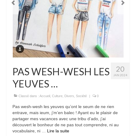
20
PAS WESH-WESH LES
JAN 2024
YEUVES …
Classé dans :
Accueil
,
Culture
,
Divers
,
Société
|
0
Pas wesh-wesh les yeuves qu’ont le seum de ne rien
entrave, mais ieum, j’m’en balec ! Ayant eu le plaisir de
partager mes vacances avec une tribu d’ado, j’ai
découvert le bonheur de ne pas tout comprendre, ni au
vocabulaire, ni …
Lire la suite­­