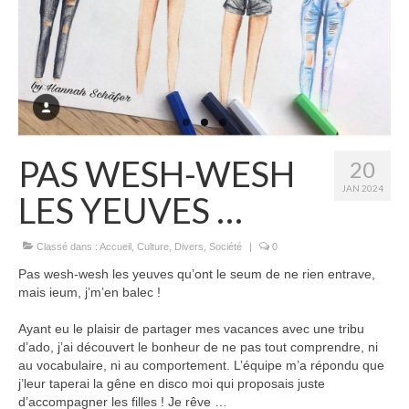
PAS WESH-WESH
20
JAN 2024
LES YEUVES …
Classé dans :
Accueil
,
Culture
,
Divers
,
Société
|
0
Pas wesh-wesh les
yeuves qu’ont le seum de ne rien entrave,
mais ieum, j’m’en balec !
Ayant eu le plaisir de partager mes vacances avec une tribu
d’ado, j’ai découvert le bonheur de ne pas tout comprendre, ni
au vocabulaire, ni au comportement. L’équipe m’a répondu que
j’leur taperai la gêne en disco moi qui proposais juste
d’accompagner les filles ! Je rêve …