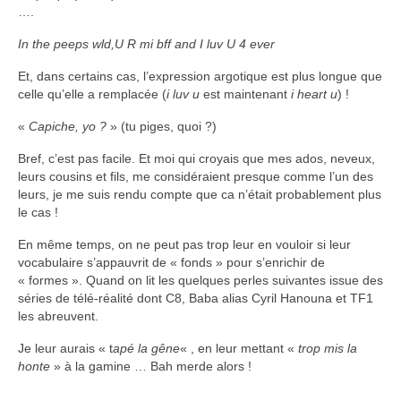
….
In the peeps wld,U R mi bff and I luv U 4 ever
Et, dans certains cas, l’expression argotique est plus longue que
celle qu’elle a remplacée (
i luv u
est maintenant
i heart u
) !
«
Capiche, yo ?
» (tu piges, quoi ?)
Bref, c’est pas facile. Et moi qui croyais que mes ados, neveux,
leurs cousins et fils, me considéraient presque comme l’un des
leurs, je me suis rendu compte que ca n’était probablement plus
le cas !
En même temps, on ne peut pas trop leur en vouloir si leur
vocabulaire s’appauvrit de « fonds » pour s’enrichir de
« formes ». Quand on lit les quelques perles suivantes issue des
séries de télé-réalité dont C8, Baba alias Cyril Hanouna et TF1
les abreuvent.
Je leur aurais « t
apé la gêne
« , en leur mettant «
trop mis la
honte
» à la gamine … Bah merde alors !