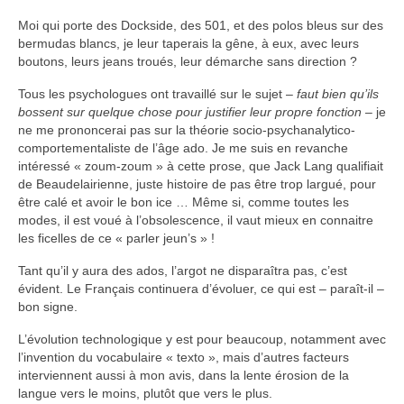
Moi qui porte des Dockside, des 501, et des polos bleus sur des
bermudas blancs, je leur taperais la gêne, à eux, avec leurs
boutons, leurs jeans troués, leur démarche sans direction ?
Tous les psychologues ont travaillé sur le sujet –
faut bien qu’ils
bossent sur quelque chose pour justifier leur propre fonction
– je
ne me prononcerai pas sur la théorie socio-psychanalytico-
comportementaliste de l’âge ado. Je me suis en revanche
intéressé « zoum-zoum » à cette prose, que Jack Lang qualifiait
de Beaudelairienne, juste histoire de pas être trop largué, pour
être calé et avoir le bon ice … Même si, comme toutes les
modes, il est voué à l’obsolescence, il vaut mieux en connaitre
les ficelles de ce « parler jeun’s » !
Tant qu’il y aura des ados, l’argot ne disparaîtra pas, c’est
évident. Le Français continuera d’évoluer, ce qui est – paraît-il –
bon signe.
L’évolution technologique y est pour beaucoup, notamment avec
l’invention du vocabulaire « texto », mais d’autres facteurs
interviennent aussi à mon avis, dans la lente érosion de la
langue vers le moins, plutôt que vers le plus.