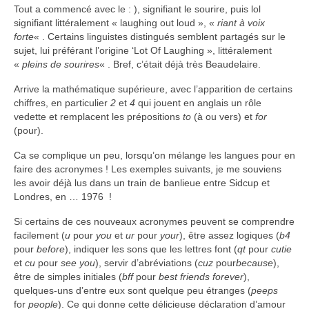
Tout a commencé avec le : ), signifiant le sourire, puis lol
signifiant littéralement « laughing out loud », «
riant à voix
forte
« . Certains linguistes distingués semblent partagés sur le
sujet, lui préférant l’origine ‘Lot Of Laughing », littéralement
«
pleins de sourires
« . Bref, c’était déjà très Beaudelaire.
Arrive la mathématique supérieure, avec l’apparition de certains
chiffres, en particulier
2
et
4
qui jouent en anglais un rôle
vedette et remplacent les prépositions
to
(à ou vers) et
for
(pour).
Ca se complique un peu, lorsqu’on mélange les langues pour en
faire des acronymes ! Les exemples suivants, je me souviens
les avoir déjà lus dans un train de banlieue entre Sidcup et
Londres, en … 1976 !
Si certains de ces nouveaux acronymes peuvent se comprendre
facilement (
u
pour
you
et
ur
pour
your
), être assez logiques (
b4
pour
before
), indiquer les sons que les lettres font (
qt
pour
cutie
et
cu
pour
see you
), servir d’abréviations (
cuz
pour
because
),
être de simples initiales (
bff
pour
best friends forever
),
quelques-uns d’entre eux sont quelque peu étranges (
peeps
for
people
). Ce qui donne cette délicieuse déclaration d’amour