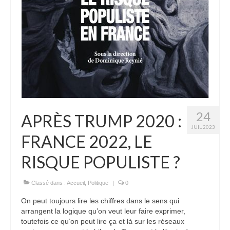
24
APRÈS TRUMP 2020 :
JUIL 2023
FRANCE 2022, LE
RISQUE POPULISTE ?
Classé dans :
Accueil
,
Politique
|
0
On peut toujours lire les chiffres dans le sens qui
arrangent la logique qu’on veut leur faire exprimer,
toutefois ce qu’on peut lire ça et là sur les réseaux