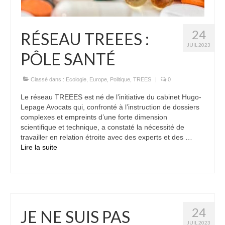
24
RÉSEAU TREEES :
JUIL 2023
PÔLE SANTÉ
Classé dans :
Ecologie
,
Europe
,
Politique
,
TREES
|
0
Le réseau TREEES est né de l’initiative du cabinet Hugo-
Lepage Avocats qui, confronté à l’instruction de dossiers
complexes et empreints d’une forte dimension
scientifique et technique, a constaté la nécessité de
travailler en relation étroite avec des experts et des …
Lire la suite­­
24
JE NE SUIS PAS
JUIL 2023