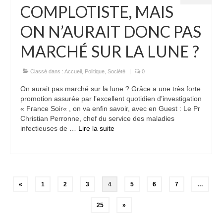
COMPLOTISTE, MAIS
ON N’AURAIT DONC PAS
MARCHÉ SUR LA LUNE ?
Classé dans :
Accueil
,
Politique
,
Société
|
0
On aurait pas marché sur la lune ? Grâce a une très forte
promotion assurée par l’excellent quotidien d’investigation
« France Soir« , on va enfin savoir, avec en Guest : Le Pr
Christian Perronne, chef du service des maladies
infectieuses de …
Lire la suite­­
Pagination
«
1
2
3
4
5
6
7
…
des
25
»