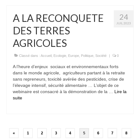
A LA RECONQUETE
24
JUIL 2023
DES TERRES
AGRICOLES
Classé dans :
Accueil
,
Ecologie
,
Europe
,
Politique
,
Société
|
0
A l’heure d’enjeux sociaux et environnementaux forts
dans le monde agricole, agriculteurs partant à la retraite
sans repreneurs, toxicité avérée des pesticides, crise de
l’élevage intensif, sécurité alimentaire … L’objet de ce
webinaire est consacré à la démonstration de la …
Lire la
suite­­
Pagination
«
1
2
3
4
5
6
7
8