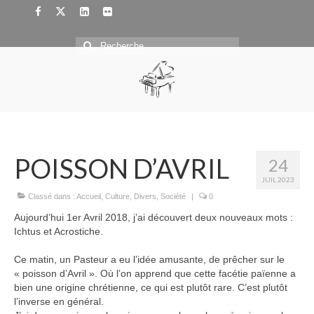
Rechercher
:
POISSON D’AVRIL
24
JUIL 2023
Classé dans :
Accueil
,
Culture
,
Divers
,
Société
|
0
Aujourd’hui 1er Avril 2018, j’ai découvert deux nouveaux mots :
Ichtus et Acrostiche.
Ce matin, un Pasteur a eu l’idée amusante, de prêcher sur le
« poisson d’Avril ». Où l’on apprend que cette facétie païenne a
bien une origine chrétienne, ce qui est plutôt rare. C’est plutôt
l’inverse en général.