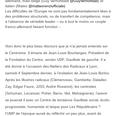
allemand, mais belge (Guy Verhofstadt
@GuyVerhofstad
) et
italien (Mateo
@matteorenziufficiale)
Les difficultés de l’Europe ne sont pas fondamentalement liées à
des problèmes structurels, ou de transfert de compétence, mais
à l’absence de véritable leader – ou à tout le moins un couple
franco-allemand faisant fonction -.
Voici donc le plus beau discours que je n’ai jamais entendu sur
le Centrisme. Il émane de Jean-Louis Bourlanges, Président de
la Fondation du Centre, ancien UDF, Gaulliste de gauche. Il a
été donné à l’occasion des Ateliers des Radicaux à Lyon,
samedi 4 Septembre dernier, à l’invitation de Jean-Louis Borloo.
Après les Illustres radicaux (Clémenceau, Gambetta, Daladier,
Zay, Edgar Faure, JJSS, André Rossinot), les centristes
(Schuman, Lecanuet, Poher, Barre, Veil, Mehaignerie), l’avenir
se jouerait il avec un Centre de tendance Gaulliste social, écolo-
progressiste, humaniste et laïque pour Les Républicains ?
l’UMP de l’époque aurait du réfléchir un peu plus, avant de