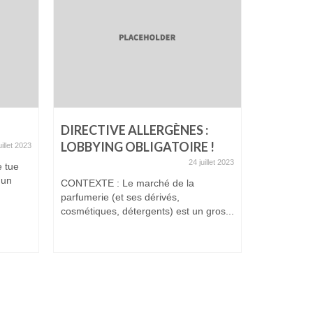
DIRECTIVE ALLERGÈNES :
UN BEL
LOBBYING OBLIGATOIRE !
uillet 2023
24 juillet 2023
e tue
Un Belge es
 un
de parents 
CONTEXTE : Le marché de la
l’accordéon
parfumerie (et ses dérivés,
cosmétiques, détergents) est un gros...