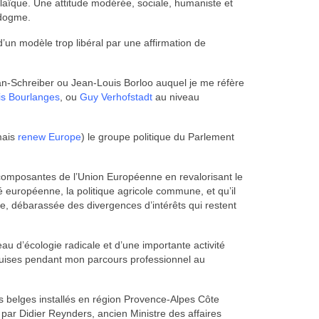
c laïque. Une attitude modérée, sociale, humaniste et
u dogme.
d’un modèle trop libéral par une affirmation de
n-Schreiber ou Jean-Louis Borloo auquel je me réfère
is Bourlanges
, ou
Guy Verhofstadt
au niveau
mais
renew Europe
) le groupe politique du Parlement
es composantes de l’Union Européenne en revalorisant le
té européenne, la politique agricole commune, et qu’il
, débarassée des divergences d’intérêts qui restent
au d’écologie radicale et d’une importante activité
cquises pendant mon parcours professionnel au
s belges installés en région Provence-Alpes Côte
 par Didier Reynders, ancien Ministre des affaires