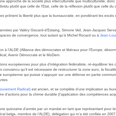
une approche de la société plus interculturelle que multiculturelle, don
dividu plutôt que celle de l’Etat, celle de la réflexion plutôt que celle d
es prônent la liberté plus que la bureaucratie, en pondérant les excès 
années par Valéry Giscard-d’Estaing, Simone Veil, Jean-Jacques Serva
 espaces de convergence, tout autant qu’à Michel Rocard ou à
Jean-Lou
n à l’ALDE (Alliance des démocrates et libéraux pour l’Europe, désor
adical, Avenir Démocrate et le MoDem.
itutions européennes pour plus d’intégration fédéraliste, ré-équilibrer l
s convaincu qu’il est nécessaire de restructurer la zone euro, la fiscali
tie européenne qui puisse s’appuyer sur une défense en partie commune
ntes.
ouvement Radical)
est ancien, et se complète d’une implication au bure
adre d’actions pour la chimie durable (l’application des compétences a
 une quinzaine d’année par un mandat en tant que représentant pour le
ibéral belge, membre de l’ALDE), délégation qui m’a été confiée en 2007