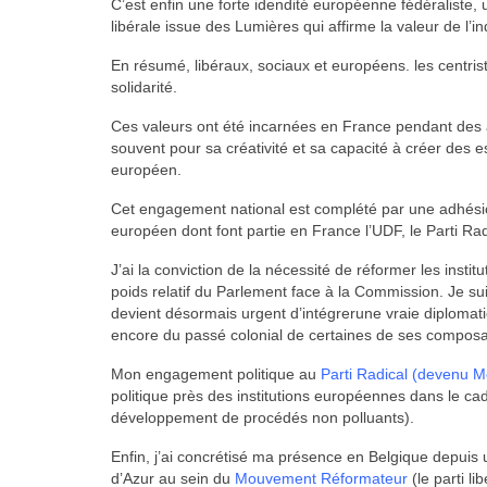
C’est enfin une forte idendité européenne fédéraliste, 
libérale issue des Lumières qui affirme la valeur de l’in
En résumé, libéraux, sociaux et européens. les centrist
solidarité.
Ces valeurs ont été incarnées en France pendant des 
souvent pour sa créativité et sa capacité à créer des
européen.
Cet engagement national est complété par une adhésio
européen dont font partie en France l’UDF, le Parti R
J’ai la conviction de la nécessité de réformer les inst
poids relatif du Parlement face à la Commission. Je sui
devient désormais urgent d’intégrerune vraie diploma
encore du passé colonial de certaines de ses composa
Mon engagement politique au
Parti Radical
(devenu M
politique près des institutions européennes dans le c
développement de procédés non polluants).
Enfin, j’ai concrétisé ma présence en Belgique depuis
d’Azur au sein du
Mouvement Réformateur
(le parti l