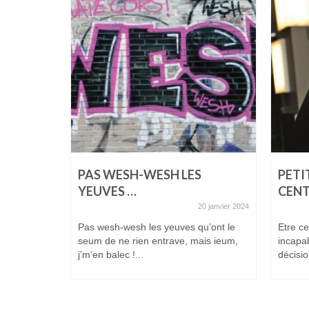
OIS
24 juillet 2023
PAS WESH-WESH LES
PETI
ces faites à
YEUVES …
CENT
 des
20 janvier 2024
Pas wesh-wesh les yeuves qu’ont le
Etre ce
seum de ne rien entrave, mais ieum,
incapa
j’m’en balec !...
décisio