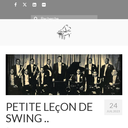
Rechercher
:
PETITE LEçON DE
24
JUIL 2023
SWING ..