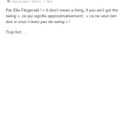
Classé dans :
Divers
|
0
Par Ella Fitzgerald ! « It don’t mean a thing, if you ain’t got the
swing », ce qui signifie approximativement : « ca ne veut rien
dire si vous n’avez pas de swing » !
Trop fort …