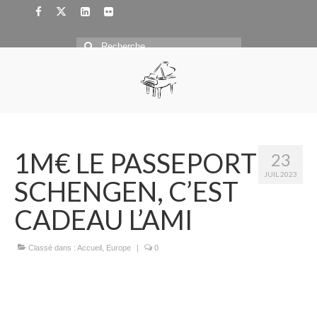
Rechercher
:
1M€ LE PASSEPORT
23
JUIL 2023
SCHENGEN, C’EST
CADEAU L’AMI
Classé dans :
Accueil
,
Europe
|
0