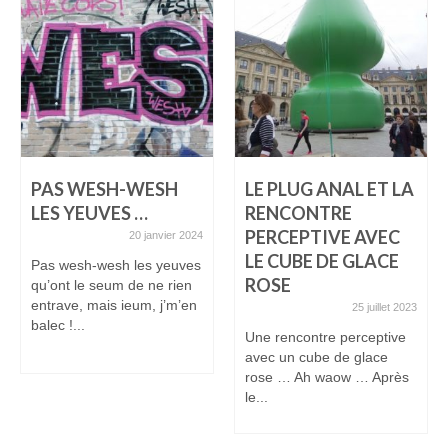
PAS WESH-WESH
LE PLUG ANAL ET LA
LES YEUVES …
RENCONTRE
PERCEPTIVE AVEC
20 janvier 2024
LE CUBE DE GLACE
Pas wesh-wesh les yeuves
ROSE
qu’ont le seum de ne rien
entrave, mais ieum, j’m’en
25 juillet 2023
balec !...
Une rencontre perceptive
avec un cube de glace
rose … Ah waow … Après
le...