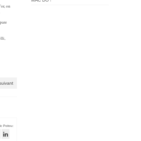
MAC DO !
’or, on
.
épare
lli,
 suivant
ic Poitou: