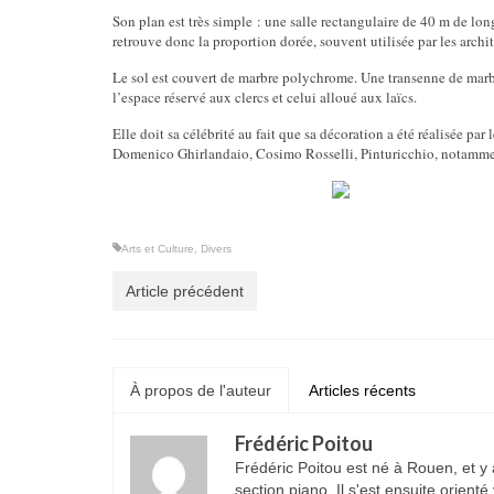
Son plan est très simple : une salle rectangulaire de 40 m de lo
retrouve donc la proportion dorée, souvent utilisée par les archit
Le sol est couvert de marbre polychrome. Une transenne de marbr
l’espace réservé aux clercs et celui alloué aux laïcs.
Elle doit sa célébrité au fait que sa décoration a été réalisée pa
Domenico Ghirlandaio, Cosimo Rosselli, Pinturicchio, notamme
Arts et Culture
,
Divers
Article précédent
À propos de l'auteur
Articles récents
Frédéric Poitou
Frédéric Poitou est né à Rouen, et y
section piano. Il s'est ensuite orient