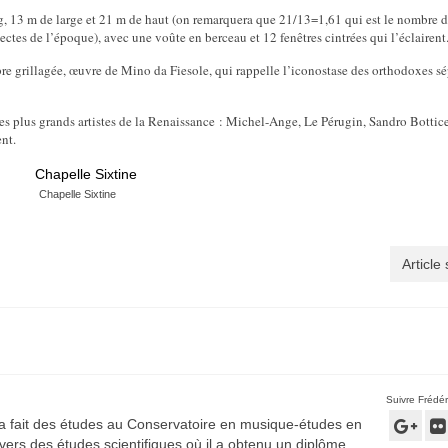
ng, 13 m de large et 21 m de haut (on remarquera que 21/13=1,61 qui est le nombre d
ectes de l’époque), avec une voûte en berceau et 12 fenêtres cintrées qui l’éclairent
e grillagée, œuvre de Mino da Fiesole, qui rappelle l’iconostase des orthodoxes s
r les plus grands artistes de la Renaissance : Michel-Ange, Le Pérugin, Sandro Bottice
nt.
Chapelle Sixtine
Article
Suivre Frédér
 a fait des études au Conservatoire en musique-études en
é vers des études scientifiques où il a obtenu un diplôme