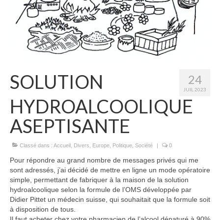
SOLUTION
24
JUIL 2023
HYDROALCOOLIQUE
ASEPTISANTE
Classé dans :
Accueil
,
Divers
,
Europe
,
Politique
,
Société
|
0
Pour répondre au grand nombre de messages privés qui me
sont adressés, j’ai décidé de mettre en ligne un mode opératoire
simple, permettant de fabriquer à la maison de la solution
hydroalcoolique selon la formule de l’OMS développée par
Didier Pittet un médecin suisse, qui souhaitait que la formule soit
à disposition de tous.
Il faut acheter chez votre pharmacien de l’alcool dénaturé à 90%