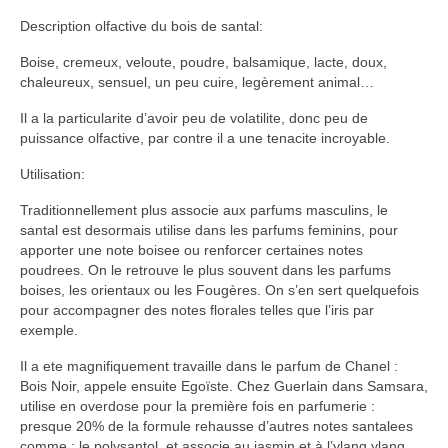
Description olfactive du bois de santal:
Boise, cremeux, veloute, poudre, balsamique, lacte, doux,
chaleureux, sensuel, un peu cuire, legèrement animal…
Il a la particularite d’avoir peu de volatilite, donc peu de
puissance olfactive, par contre il a une tenacite incroyable.
Utilisation:
Traditionnellement plus associe aux parfums masculins, le
santal est desormais utilise dans les parfums feminins, pour
apporter une note boisee ou renforcer certaines notes
poudrees. On le retrouve le plus souvent dans les parfums
boises, les orientaux ou les Fougères. On s’en sert quelquefois
pour accompagner des notes florales telles que l’iris par
exemple.
Il a ete magnifiquement travaille dans le parfum de Chanel :
Bois Noir, appele ensuite Egoïste. Chez Guerlain dans Samsara,
utilise en overdose pour la première fois en parfumerie :
presque 20% de la formule rehausse d’autres notes santalees
comme : le polysantol, et associe au jasmin et à l’ylang ylang.