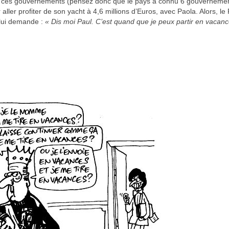
de ces gouvernements (pensez donc que le pays a connu 6 gouverneme
aller profiter de son yacht à 4,6 millions d’Euros, avec Paola. Alors, le 
 lui demande :
« Dis moi Paul. C’est quand que je peux partir en vacan