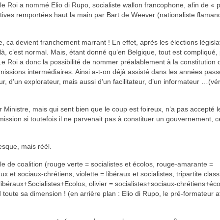
e Roi a nommé Elio di Rupo, socialiste wallon francophone, afin de « p
atives remportées haut la main par Bart de Weever (nationaliste flaman
, ca devient franchement marrant ! En effet, après les élections législati
à, c’est normal. Mais, étant donné qu’en Belgique, tout est compliqué,
Le Roi a donc la possibilité de nommer préalablement à la constitution 
missions intermédiaires. Ainsi a-t-on déjà assisté dans les années pas
, d’un explorateur, mais aussi d’un facilitateur, d’un informateur …(vé
r Ministre, mais qui sent bien que le coup est foireux, n’a pas accepté l
ission si toutefois il ne parvenait pas à constituer un gouvernement, c
esque, mais réèl.
e de coalition (rouge verte = socialistes et écolos, rouge-amarante =
x et sociaux-chrétiens, violette = libéraux et socialistes, tripartite clas
= libéraux+Socialistes+Ecolos, olivier = socialistes+sociaux-chrétiens+éco
 toute sa dimension ! (en arrière plan : Elio di Rupo, le pré-formateur a