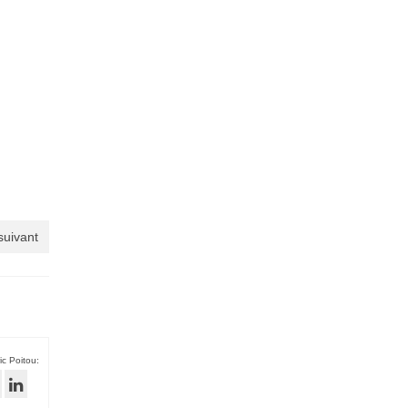
 suivant
ic Poitou: