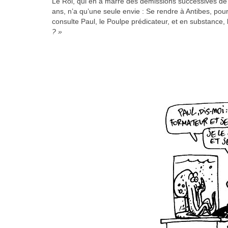
Le Roi, qui en a marre des démissions successives 
ans, n’a qu’une seule envie : Se rendre à Antibes, pour 
consulte Paul, le Poulpe prédicateur, et en substance,
? »