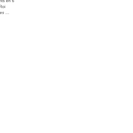
nts en 6
Roi
ces …