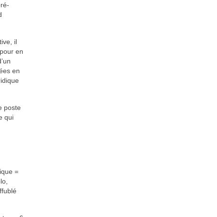
ré-
d
ve, il
 pour en
d’un
sées en
ridique
e poste
e qui
sique =
lo,
ffublé