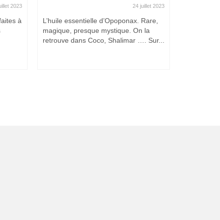
uillet 2023
24 juillet 2023
aites à
L’huile essentielle d’Opoponax. Rare,
C’est ca !
s
magique, presque mystique. On la
retrouve dans Coco, Shalimar …. Sur...