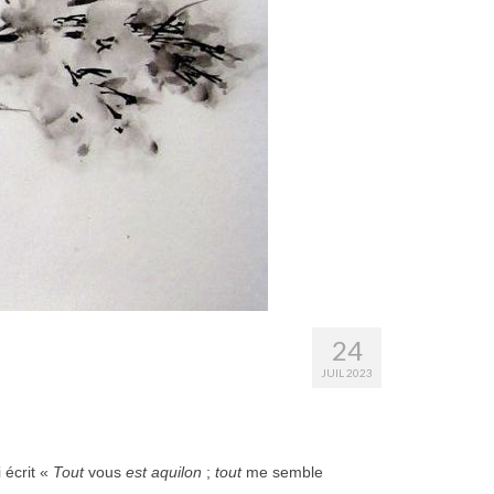
24
JUIL 2023
 écrit «
Tout
vous
est aquilon
;
tout
me semble