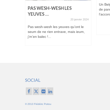
24 juillet 2023
Un Belg
PAS WESH-WESH LES
de pare
que je
YEUVES …
l’accor
 sur les
20 janvier 2024
Pas wesh-wesh les yeuves qu’ont le
seum de ne rien entrave, mais ieum,
j’m’en balec !...
SOCIAL
© 2013 Frédéric Poitou