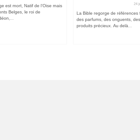
24 j
e est mort, Natif de l’Oise mais
nts Belges, le roi de
La Bible regorge de références f
déon,...
des parfums, des onguents, de
produits précieux. Au delà...