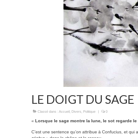
LE DOIGT DU SAGE
Classé dans :
Accueil
,
Divers
,
Politique
|
0
«
Lorsque le sage montre la lune, le sot regarde le
C’est une sentence qu’on attribue à Confucius, et qui a 