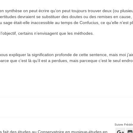
n synthèse on peut écrire qu’on peut toujours trouver deux (ou plusi
s certitudes devraient se substituer des doutes ou des remises en caus
 du sage était-elle inaccessible au temps de Confucius, ce qu’elle n’est p
’objectif, certains n’envisagent que les méthodes.
ous expliquer la signification profonde de cette sentence, mais moi j’aim
ce que c’est là qu’il est a perdues, mais parceque c’est le seul endroit
Suivre Frédér
 a fait des études au Conservatoire en musique-études en