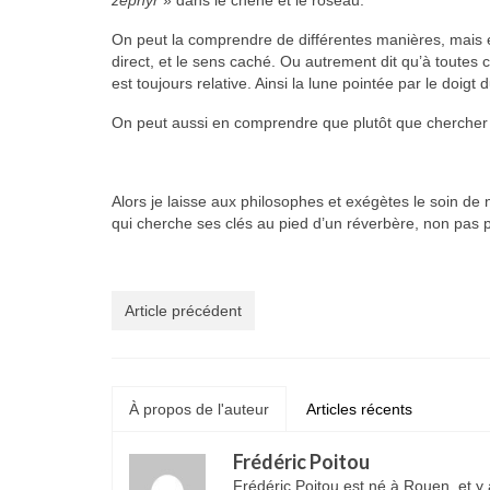
zéphyr
» dans le chêne et le roseau.
On peut la comprendre de différentes manières, mais e
direct, et le sens caché. Ou autrement dit qu’à toute
est toujours relative. Ainsi la lune pointée par le doigt
On peut aussi en comprendre que plutôt que chercher l
Alors je laisse aux philosophes et exégètes le soin de n
qui cherche ses clés au pied d’un réverbère, non pas par
Article précédent
À propos de l'auteur
Articles récents
Frédéric Poitou
Frédéric Poitou est né à Rouen, et y