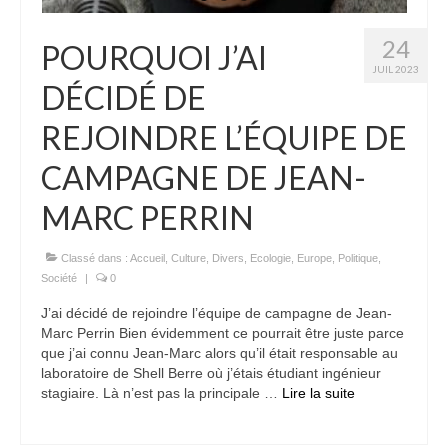
24
POURQUOI J’AI
JUIL 2023
DÉCIDÉ DE
REJOINDRE L’ÉQUIPE DE
CAMPAGNE DE JEAN-
MARC PERRIN
Classé dans :
Accueil
,
Culture
,
Divers
,
Ecologie
,
Europe
,
Politique
,
Société
|
0
J’ai décidé de rejoindre l’équipe de campagne de Jean-
Marc Perrin Bien évidemment ce pourrait être juste parce
que j’ai connu Jean-Marc alors qu’il était responsable au
laboratoire de Shell Berre où j’étais étudiant ingénieur
stagiaire. Là n’est pas la principale …
Lire la suite­­