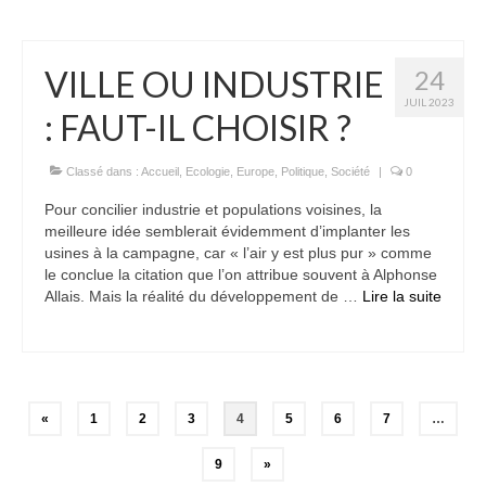
VILLE OU INDUSTRIE
24
JUIL 2023
: FAUT-IL CHOISIR ?
Classé dans :
Accueil
,
Ecologie
,
Europe
,
Politique
,
Société
|
0
Pour concilier industrie et populations voisines, la
meilleure idée semblerait évidemment d’implanter les
usines à la campagne, car « l’air y est plus pur » comme
le conclue la citation que l’on attribue souvent à Alphonse
Allais. Mais la réalité du développement de …
Lire la suite­­
Pagination
«
1
2
3
4
5
6
7
…
des
9
»