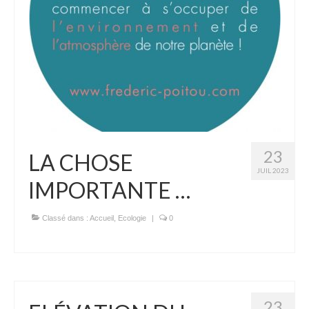
23
LA CHOSE
JUIL 2023
IMPORTANTE …
Classé dans :
Accueil
,
Ecologie
|
0
23