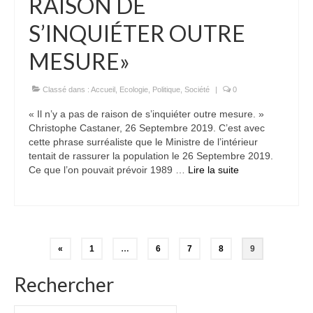
RAISON DE
S’INQUIÉTER OUTRE
MESURE»
Classé dans :
Accueil
,
Ecologie
,
Politique
,
Société
|
0
« Il n’y a pas de raison de s’inquiéter outre mesure. »
Christophe Castaner, 26 Septembre 2019. C’est avec
cette phrase surréaliste que le Ministre de l’intérieur
tentait de rassurer la population le 26 Septembre 2019.
Ce que l’on pouvait prévoir 1989 …
Lire la suite­­
Pagination
«
1
…
6
7
8
9
des
Rechercher
publications
Rechercher