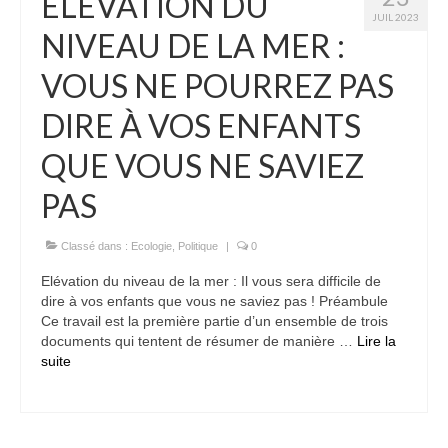
ELÉVATION DU
JUIL 2023
NIVEAU DE LA MER :
VOUS NE POURREZ PAS
DIRE À VOS ENFANTS
QUE VOUS NE SAVIEZ
PAS
Classé dans :
Ecologie
,
Politique
|
0
Elévation du niveau de la mer : Il vous sera difficile de
dire à vos enfants que vous ne saviez pas ! Préambule
Ce travail est la première partie d’un ensemble de trois
documents qui tentent de résumer de manière …
Lire la
suite­­