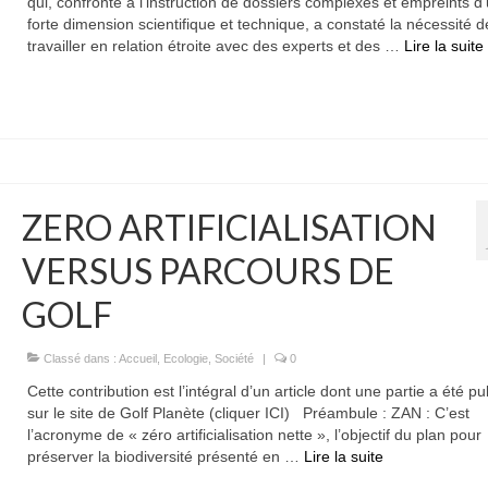
qui, confronté à l’instruction de dossiers complexes et empreints d
forte dimension scientifique et technique, a constaté la nécessité d
travailler en relation étroite avec des experts et des …
Lire la suite­­
ZERO ARTIFICIALISATION
VERSUS PARCOURS DE
GOLF
Classé dans :
Accueil
,
Ecologie
,
Société
|
0
Cette contribution est l’intégral d’un article dont une partie a été pu
sur le site de Golf Planète (cliquer ICI) Préambule : ZAN : C’est
l’acronyme de « zéro artificialisation nette », l’objectif du plan pour
préserver la biodiversité présenté en …
Lire la suite­­