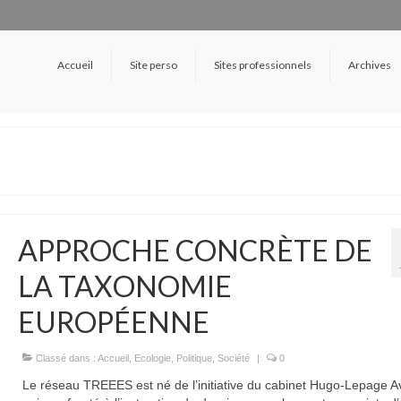
Accueil
Site perso
Sites professionnels
Archives
APPROCHE CONCRÈTE DE
LA TAXONOMIE
EUROPÉENNE
Classé dans :
Accueil
,
Ecologie
,
Politique
,
Société
|
0
Le réseau TREEES est né de l’initiative du cabinet Hugo-Lepage A