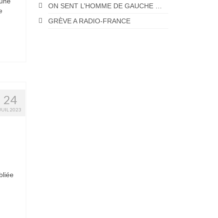
’une
ON SENT L’HOMME DE GAUCHE …
e
GRÈVE A RADIO-FRANCE
24
JUIL 2023
bliée