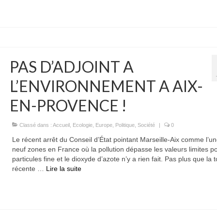
PAS D’ADJOINT A
L’ENVIRONNEMENT A AIX-
EN-PROVENCE !
Classé dans :
Accueil
,
Ecologie
,
Europe
,
Politique
,
Société
|
0
Le récent arrêt du Conseil d’État pointant Marseille-Aix comme l’u
neuf zones en France où la pollution dépasse les valeurs limites po
particules fine et le dioxyde d’azote n’y a rien fait. Pas plus que la 
récente …
Lire la suite­­