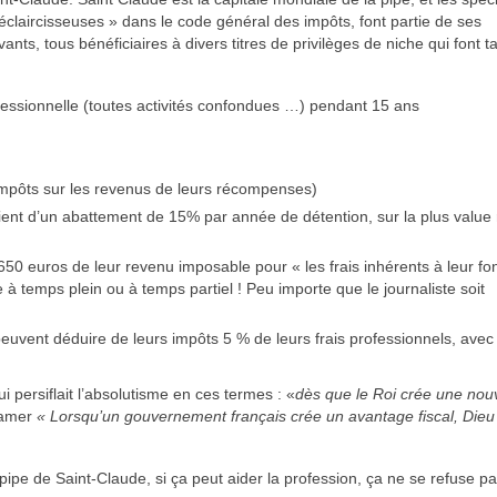
« éclaircisseuses » dans le code général des impôts, font partie de ses
nts, tous bénéficiaires à divers titres de privilèges de niche qui font ta
rofessionnelle (toutes activités confondues …) pendant 15 ans
d’impôts sur les revenus de leurs récompenses)
ient d’un abattement de 15% par année de détention, sur la plus value 
650 euros de leur revenu imposable pour « les frais inhérents à leur fon
e à temps plein ou à temps partiel ! Peu importe que le journaliste soit
 peuvent déduire de leurs impôts 5 % de leurs frais professionnels, avec
persiflait l’absolutisme en ces termes : «
dès que le Roi crée une nouv
lamer
« Lorsqu’un gouvernement français crée un avantage fiscal, Dieu
pipe de Saint-Claude, si ça peut aider la profession, ça ne se refuse p