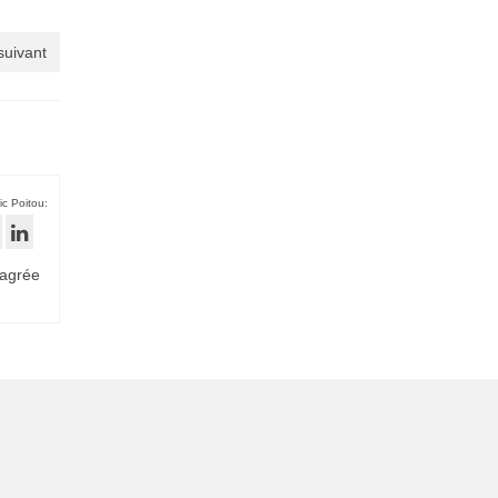
 suivant
ic Poitou:
 agrée