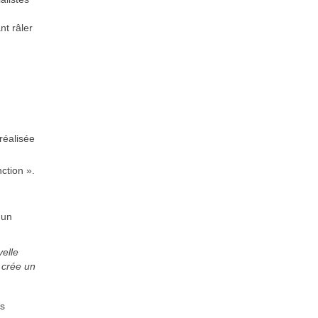
nt râler
réalisée
ction ».
 un
elle
 crée un
as