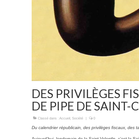
DES PRIVILÈGES FI
DE PIPE DE SAINT-
Classé dans :
Accueil
,
Société
|
0
Du calendrier républicain, des privilèges fiscaux, des 
Aujourd’hui, lendemain de la Saint Valentln, c’est la Sa