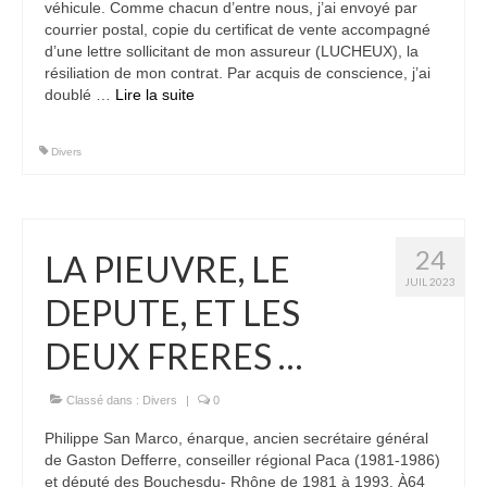
véhicule. Comme chacun d’entre nous, j’ai envoyé par
courrier postal, copie du certificat de vente accompagné
d’une lettre sollicitant de mon assureur (LUCHEUX), la
résiliation de mon contrat. Par acquis de conscience, j’ai
doublé …
Lire la suite­­
Divers
24
LA PIEUVRE, LE
JUIL 2023
DEPUTE, ET LES
DEUX FRERES …
Classé dans :
Divers
|
0
Philippe San Marco, énarque, ancien secrétaire général
de Gaston Defferre, conseiller régional Paca (1981-1986)
et député des Bouchesdu- Rhône de 1981 à 1993. À64