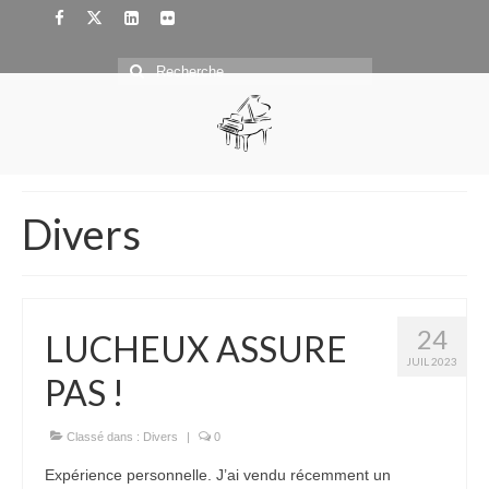
Rechercher
:
Divers
24
LUCHEUX ASSURE
JUIL 2023
PAS !
Classé dans :
Divers
|
0
Expérience personnelle. J’ai vendu récemment un