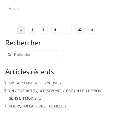
Divers
Pagination
1
2
3
4
…
22
»
des
Rechercher
publications
Rechercher
:
Articles récents
PAS WESH-WESH LES YEUVES …
UN CENTRISTE QUI DISPARAIT, C’EST UN PEU DE BON
SENS EN MOINS …
POURQUOI LA TERRE TREMBLE ?