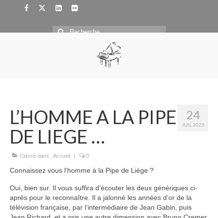
Rechercher
:
L’HOMME A LA PIPE
24
JUIL 2023
DE LIEGE …
Classé dans :
Accueil
|
0
Connaissez vous l’homme à la Pipe de Liège ?
Oui, bien sur. Il vous suffira d’écouter les deux génériques ci-
après pour le reconnaître. Il a jalonné les années d’or de la
télévision française, par l’intermédiaire de Jean Gabin, puis
Jean Richard, et a pris une autre dimension avec Bruno Cremer.