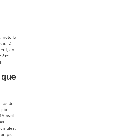
,
note la
sauf à
nent, en
mière
s.
 que
ermes de
 pic
15 avril
des
 cumulés.
 un pic