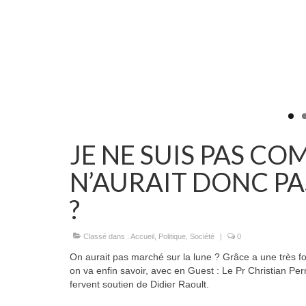
JE NE SUIS PAS CO
N’AURAIT DONC PA
?
Classé dans :
Accueil
,
Politique
,
Société
|
0
On aurait pas marché sur la lune ? Grâce a une très fo
on va enfin savoir, avec en Guest :
Le Pr Christian Per
fervent soutien de Didier Raoult.