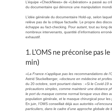
L’équipe «CheckNews» de «Libération» a passé au crib
du documentaire qui dénonce une manipulation mondia
L’idée générale du documentaire
Hold-up,
selon laquel
relève pas de la critique factuelle. Le propre des disc
échappe au fact-checking. Pour autant, tout au long de
nombreux intervenants, quantité d’informations erronée
exhaustif.
1. L’OMS ne préconise pas le
min)
«La France n’applique pas les recommandations de l’
Astrid Stuckelberger,
«docteure en médecine et profess
du 20 octobre, sont pourtant claires :
«Si le Covid-19 
précautions simples, comme maintenir une distance phy
le port du masque comme normal lorsque vous êtes av
population générale, et le masque chirurgical pour le
En juin, l’OMS conseillait déjà aux autorités
«d’encourag
particuliers, dans le cadre d’une approche globale de 