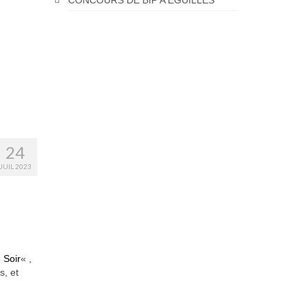
CONCOURS DE BIP A EGUILLES
24
JUIL 2023
 Soir
« ,
s, et