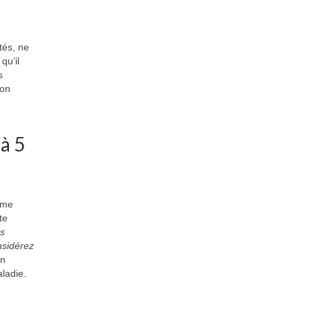
tés, ne
qu’il
s
non
à 5
irme
te
es
nsidérez
en
ladie.