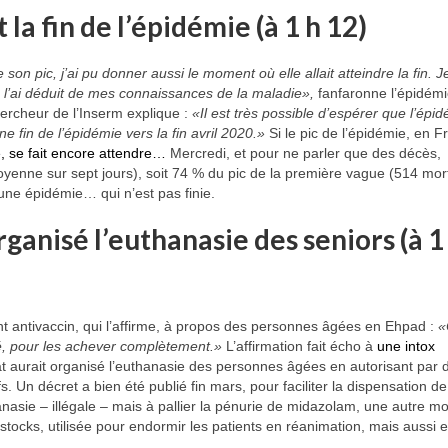
la fin de l’épidémie (à 1 h 12)
son pic, j’ai pu donner aussi le moment où elle allait atteindre la fin. Je
: je l’ai déduit de mes connaissances de la maladie»,
fanfaronne l’épidémi
hercheur de l’Inserm explique :
«Il est très possible d’espérer que l’épi
e fin de l’épidémie vers la fin avril 2020.»
Si le pic de l’épidémie, en 
e, se fait encore attendre…
Mercredi, et pour ne parler que des décès,
enne sur sept jours), soit 74 % du pic de la première vague (514 mort
d’une épidémie… qui n’est pas finie.
 organisé l’euthanasie des seniors (à 1
 antivaccin, qui l’affirme, à propos des personnes âgées en Ehpad :
«
clé, pour les achever complètement.»
L’affirmation fait écho à
une intox
Etat aurait organisé l’euthanasie des personnes âgées en autorisant par 
atifs. Un décret a bien été publié fin mars, pour faciliter la dispensation de
hanasie – illégale – mais à pallier la pénurie de midazolam, une autre m
stocks, utilisée pour endormir les patients en réanimation, mais aussi 