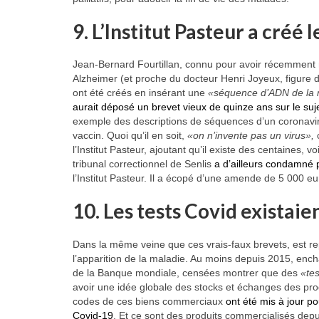
9. L’Institut Pasteur a créé l
Jean-Bernard Fourtillan, connu pour avoir récemment 
Alzheimer (et proche du docteur Henri Joyeux, figure d
ont été créés en insérant une
«séquence d’ADN de la 
aurait déposé un brevet vieux de quinze ans sur le suje
exemple des descriptions de séquences d’un coronavir
vaccin. Quoi qu’il en soit,
«on n’invente pas un virus»,
l’Institut Pasteur, ajoutant qu’il existe des centaines
tribunal correctionnel de Senlis
a d’ailleurs condamné 
l’Institut Pasteur. Il a écopé d’une amende de 5 000 e
10. Les tests Covid existaien
Dans la même veine que ces vrais-faux brevets, est repr
l’apparition de la maladie. Au moins depuis 2015, enc
de la Banque mondiale, censées montrer que des
«te
avoir une idée globale des stocks et échanges des produ
codes de ces biens commerciaux
ont été mis à jour p
Covid-19
. Et ce sont des produits commercialisés depu