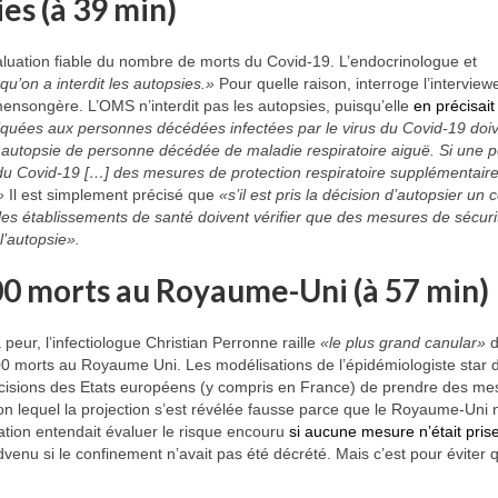
ies (à 39 min)
valuation fiable du nombre de morts du Covid-19. L’endocrinologue et
r qu’on a interdit les autopsies.»
Pour quelle raison, interroge l’interview
ensongère. L’OMS n’interdit pas les autopsies, puisqu’elle
en précisait
iquées aux personnes décédées infectées par le virus du Covid-19 doiv
le autopsie de personne décédée de maladie respiratoire aiguë. Si une 
 du Covid-19 […] des mesures de protection respiratoire supplémentair
»
Il est simplement précisé que
«s’il est pris la décision d’autopsier un 
les établissements de santé doivent vérifier que des mesures de sécuri
l’autopsie».
00 morts au Royaume-Uni (à 57 min)
 peur, l’infectiologue Christian Perronne raille
«le plus grand canular»
d
000 morts au Royaume Uni. Les modélisations de l’épidémiologiste star 
décisions des Etats européens (y compris en France) de prendre des me
on lequel la projection s’est révélée fausse parce que le Royaume-Uni 
ion entendait évaluer le risque encouru
si aucune mesure n’était pris
dvenu si le confinement n’avait pas été décrété. Mais c’est pour éviter qu’