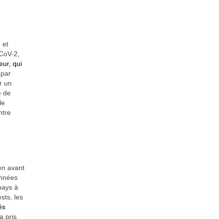
 et
-CoV-2,
eur, qui
 par
r un
é de
le
ntre
en avant
onnées
pays à
sts, les
és
a pris