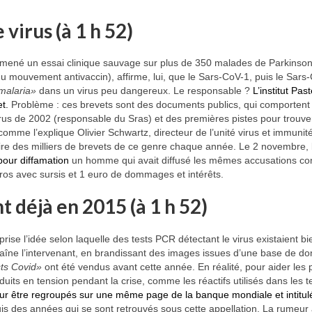
e virus (à 1 h 52)
mené un essai clinique sauvage sur plus de 350 malades de Parkinson
u mouvement antivaccin), affirme, lui, que le Sars-CoV-1, puis le Sars
malaria»
dans un virus peu dangereux. Le responsable ?
L’institut Past
t.
Problème : ces brevets sont des documents publics, qui comportent
us de 2002 (responsable du Sras) et des premières pistes pour trouve
comme l’explique Olivier Schwartz, directeur de l’unité virus et immunit
, voire des milliers de brevets de ce genre chaque année. Le 2 novembre, 
pour diffamation
un homme qui avait diffusé les mêmes accusations co
uros avec sursis et 1 euro de dommages et intérêts.
t déjà en 2015 (à 1 h 52)
ise l’idée selon laquelle des tests PCR détectant le virus existaient bi
haîne l’intervenant, en brandissant des images issues d’une base de d
sts Covid»
ont été vendus avant cette année. En réalité, pour aider les 
its en tension pendant la crise, comme les réactifs utilisés dans les te
our être regroupés sur une même page de la banque mondiale et intitul
is des années qui se sont retrouvés sous cette appellation. La rumeur 