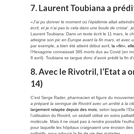
7. Laurent Toubiana a prédit 
«J’ai pu donner le moment où l’épidémie allait atteindre 
écrit, et je n’ai pas lu cela dans une boule de cristal 
Laurent Toubiana. Dans un texte écrit le 11 mars, le c
atteigne son pic en Europe avant la fin mars, et avec un
par exemple, a bien été atteint début avril,
la
«fin»,
ell
l’Hexagone connaissait 385 morts dus au Covid (en moy
8 avril). Toubiana se targue donc d’avoir prédit la fin 
8. Avec le Rivotril, l’Etat a
14)
C’est Serge Rader, pharmacien et figure du mouvement
a préparé la seringue de Rivotril avec un arrêté à la 
largement relayée depuis des mois
, selon laquelle l’
l’utilisation du Rivotril, un sédatif utilisé en soins palli
molécule. Mais il ne visait pas à rendre possible l’eut
pour laquelle les hôpitaux craignaient une érosion des 
palliatifs, pour adoucir la fin de vie des malades.