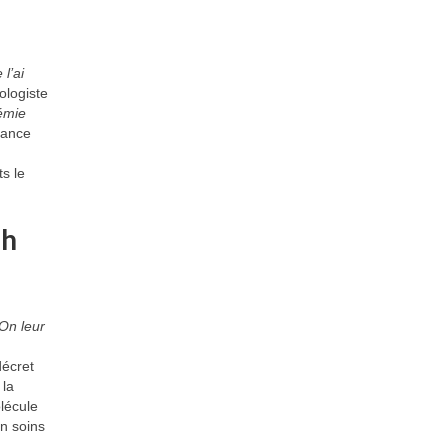
 l’ai
ologiste
démie
France
s le
 h
On leur
décret
 la
olécule
en soins