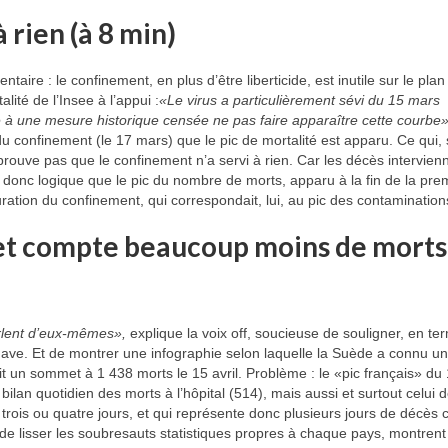
 rien (à 8 min)
ire : le confinement, en plus d’être liberticide, est inutile sur le plan
lité de l’Insee à l’appui :
«Le virus a particulièrement sévi du 15 mars
e à une mesure historique censée ne pas faire apparaître cette courbe»
 du confinement (le 17 mars) que le pic de mortalité est apparu. Ce qui, 
uve pas que le confinement n’a servi à rien. Car les décès intervien
 donc logique que le pic du nombre de morts, apparu à la fin de la pre
auration du confinement, qui correspondait, lui, au pic des contamination
é et compte beaucoup moins de morts
parlent d’eux-mêmes»,
explique la voix off, soucieuse de souligner, en t
nave. Et de montrer une infographie selon laquelle la Suède a connu un
t un sommet à 1 438 morts le 15 avril. Problème : le «pic français» du 
bilan quotidien des morts à l’hôpital (514), mais aussi et surtout celui 
 trois ou quatre jours, et qui représente donc plusieurs jours de décès
n de lisser les soubresauts statistiques propres à chaque pays, montrent