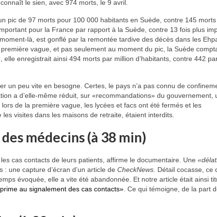
onnaît le sien, avec 974 morts, le 9 avril.
 un pic de 97 morts pour 100 000 habitants en Suède, contre 145 morts
important pour la France par rapport à la Suède, contre 13 fois plus im
e moment-là, est gonflé par la remontée tardive des décès dans les Ehp
la première vague, et pas seulement au moment du pic, la Suède compta
lle enregistrait ainsi 494 morts par million d’habitants, contre 442 par
aller un peu vite en besogne. Certes, le pays n’a pas connu de confineme
tion a d’elle-même réduit, sur «recommandations» du gouvernement, 
, lors de la première vague, les lycées et facs ont été fermés et les
 visites dans les maisons de retraite, étaient interdits.
 des médecins (à 38 min)
 les cas contacts de leurs patients, affirme le documentaire. Une
«délat
os : une capture d’écran d’un article de
CheckNews.
Détail cocasse, ce 
 temps évoquée, elle a vite été abandonnée. Et notre article était ainsi tit
 prime au signalement des cas contacts»
. Ce qui témoigne, de la part 