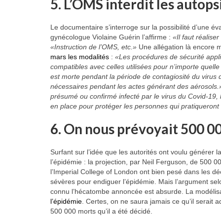
5. L’OMS interdit les autops
Le documentaire s’interroge sur la possibilité d’une é
gynécologue Violaine Guérin l’affirme :
«Il faut réalise
«Instruction de l’OMS, etc.»
Une allégation là encore m
mars les modalités
:
«Les procédures de sécurité appl
compatibles avec celles utilisées pour n’importe quel
est morte pendant la période de contagiosité du virus
nécessaires pendant les actes générant des aérosols.
présumé ou confirmé infecté par le virus du Covid-19, 
en place pour protéger les personnes qui pratiqueront 
6. On nous prévoyait 500 0
Surfant sur l’idée que les autorités ont voulu générer la
l’épidémie : la projection, par Neil Ferguson, de 500 
l’Imperial College of London ont bien pesé dans les 
sévères pour endiguer l’épidémie. Mais l’argument sel
connu l’hécatombe annoncée est absurde. La modélisat
l’épidémie
. Certes, on ne saura jamais ce qu’il serait a
500 000 morts qu’il a été décidé.