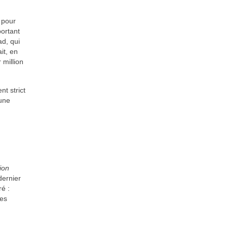
 pour
portant
ad, qui
it, en
 million
nt strict
une
ion
dernier
ré :
des