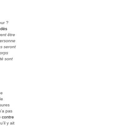
eur ?
 dès
ent être
personne
es seront
corps
té sont
e
de
sures
n’a pas
e contre
il y ait