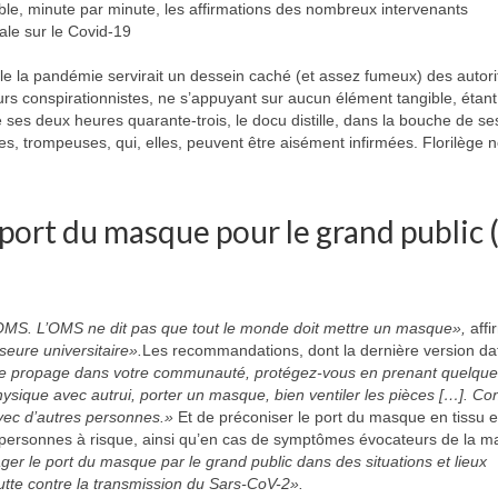
le, minute par minute, les affirmations des nombreux intervenants
le sur le Covid-19
le la pandémie servirait un dessein caché (et assez fumeux) des autori
ours conspirationnistes, ne s’appuyant sur aucun élément tangible, étant 
 ses deux heures quarante-trois, le docu distille, dans la bouche de se
s, trompeuses, qui, elles, peuvent être aisément infirmées. Florilège 
 port du masque pour le grand public (
OMS. L’OMS ne dit pas que tout le monde doit mettre un masque»,
aff
eure universitaire».
Les recommandations, dont la dernière version da
se propage dans votre communauté, protégez-vous en prenant quelqu
sique avec autrui, porter un masque, bien ventiler les pièces […]. Co
ec d’autres personnes.»
Et de préconiser le port du masque en tissu 
s personnes à risque, ainsi qu’en cas de symptômes évocateurs de la ma
er le port du masque par le grand public dans des situations et lieux
lutte contre la transmission du Sars-CoV-2».