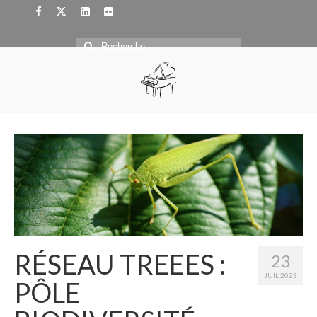
Rechercher
:
RÉSEAU TREEES :
23
JUIL 2023
PÔLE